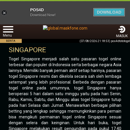
POS4D
DOWNLOAD
Download Now!
Menu
MASUK
BERITA
(07/08/2026 21:18:53) pos4dtoto
SINGAPORE
Togel Singapore menjadi salah satu pasaran togel online
terbesar dan populer di Indonesia serta berbagai negara Asia
lainnya. Memiliki banyak pemain aktif setiap harinya, pasaran
togel Singapore resmi dan dikelola secara sah oleh lembaga
setempat yang lebih profesional. Berbeda dengan pasaran
togel online pada umumnya, togel Singapore hanya
beroperasi 5 hari dalam satu minggu yaitu pada hari Senin,
Rabu, Kamis, Sabtu, dan Minggu alias togel Singapore tutup
pada hari Selasa dan Jumat. Menawarkan berbagai pilihan
betting yang lengkap sehingga memungkinkan para pemain
bisa mengikuti permainan togel online Singapore sesuai
dengan selera dan keinginan. Untuk hari buka, togel
Singapore melakukan result pengundian pada pukul 17.40