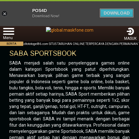
POS4D
DOWNLOAD
Download Now!
Menu
MASUK
6 21:26:46) pos4dtototogel86.com SITUS TARUHAN ONLINE TERPERCAYA DENGAN PERMAINA
BERITA
SABA SPORTSBOOK
SABA menjadi salah satu penyelenggara games online
dalam kategori Sportsbook yang patut diperhitungkan.
Menawarkan banyak pilihan game terbaik yang sangat
populer di Indonesia seperti game bola online, bola basket,
bulu tangkis, bola voli, tenis, hingga e-sports. Memiliki banyak
pemain aktif setiap harinya, SABA Sport memberikan pilihan
betting yang banyak bagi para pemainnya seperti 1x2, skor
yang tepat, ganjil/genap, total gol, HT-FT, outright, campuran,
dan lain sebagainya. Mudah dan praktis untuk diikuti, game
sportsbook dari SABA ini tampil menarik dengan berbagai
fitur dan keunggulan yang ditawarkannya. Profesional dalam
menyelenggarakan game Sportsbook, SABA memiliki banyak
pemain aktif setiap hari dengan menawarkan bonus dan